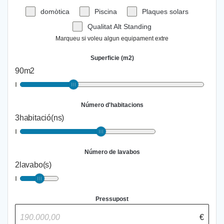
domòtica
Piscina
Plaques solars
Qualitat Alt Standing
Marqueu si voleu algun equipament extre
Superficie (m2)
90
m2
Número d'habitacions
3
habitació(ns)
Número de lavabos
2
lavabo(s)
Pressupost
€