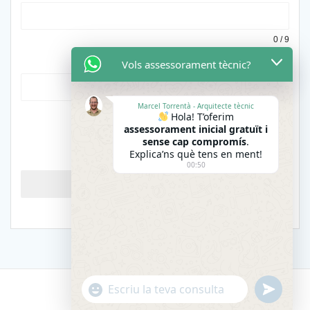
0 / 9
Vols assessorament tècnic?
Direcció de correu electrònic
*
Marcel Torrentà - Arquitecte tècnic
Hola! T’oferim
assessorament inicial gratuït i
sense cap compromís
.
Explica’ns què tens en ment!
00:50
Sol·licitar pressupost
"+chaty_settings.lang.emoji_picker+"
undefined
WhatsApp