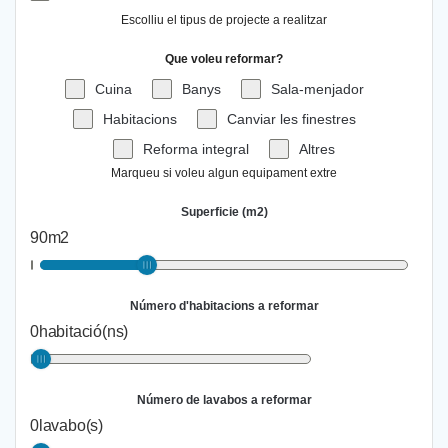
Escolliu el tipus de projecte a realitzar
Que voleu reformar?
Cuina
Banys
Sala-menjador
Habitacions
Canviar les finestres
Reforma integral
Altres
Marqueu si voleu algun equipament extre
Superficie (m2)
90
m2
Número d'habitacions a reformar
0
habitació(ns)
Número de lavabos a reformar
0
lavabo(s)