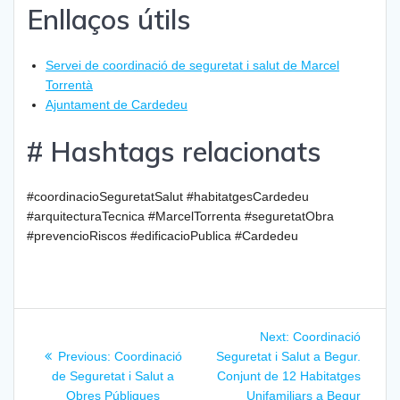
Enllaços útils
Servei de coordinació de seguretat i salut de Marcel
Torrentà
Ajuntament de Cardedeu
# Hashtags relacionats
#coordinacioSeguretatSalut #habitatgesCardedeu
#arquitecturaTecnica #MarcelTorrenta #seguretatObra
#prevencioRiscos #edificacioPublica #Cardedeu
Navegación
Next
Next:
Coordinació
de
Previous
post:
Previous:
Coordinació
Seguretat i Salut a Begur.
post:
de Seguretat i Salut a
Conjunt de 12 Habitatges
Obres Públiques
Unifamiliars a Begur