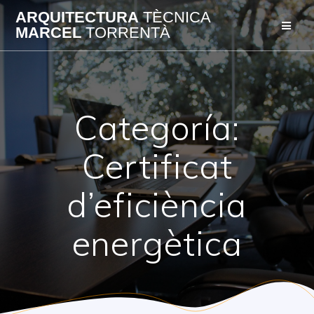
Skip
ARQUITECTURA
TÈCNICA
to
MARCEL
TORRENTÀ
content
Categoría:
Certificat
d’eficiència
energètica