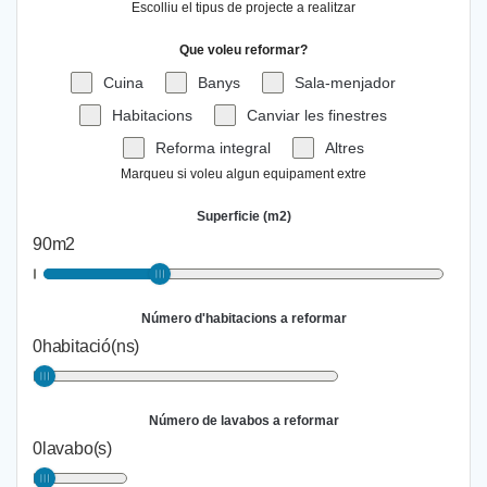
Escolliu el tipus de projecte a realitzar
Que voleu reformar?
Cuina
Banys
Sala-menjador
Habitacions
Canviar les finestres
Reforma integral
Altres
Marqueu si voleu algun equipament extre
Superficie (m2)
90
m2
Número d'habitacions a reformar
0
habitació(ns)
Número de lavabos a reformar
0
lavabo(s)