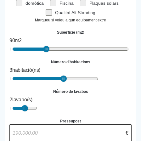
domòtica
Piscina
Plaques solars
Qualitat Alt Standing
Marqueu si voleu algun equipament extre
Superficie (m2)
90
m2
Número d'habitacions
3
habitació(ns)
Número de lavabos
2
lavabo(s)
Pressupost
€